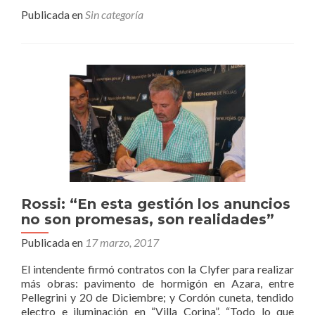
másRossi
Publicada en
Sin categoría
anunció
ocho
cuadras
de
asfalto
para
Rafael
Obligado
Rossi: “En esta gestión los anuncios
no son promesas, son realidades”
Publicada en
17 marzo, 2017
El intendente firmó contratos con la Clyfer para realizar
más obras: pavimento de hormigón en Azara, entre
Pellegrini y 20 de Diciembre; y Cordón cuneta, tendido
electro e iluminación en “Villa Corina”. “Todo lo que