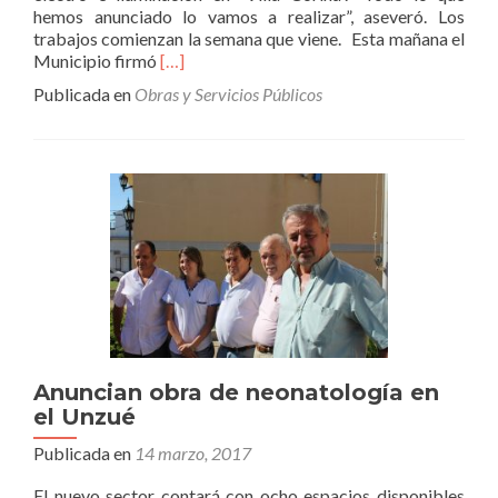
hemos anunciado lo vamos a realizar”, aseveró. Los
trabajos comienzan la semana que viene. Esta mañana el
Leer
Municipio firmó
[…]
másRossi:
Publicada en
Obras y Servicios Públicos
“En
esta
gestión
los
anuncios
no
son
promesas,
son
realidades”
Anuncian obra de neonatología en
el Unzué
Publicada en
14 marzo, 2017
El nuevo sector contará con ocho espacios disponibles