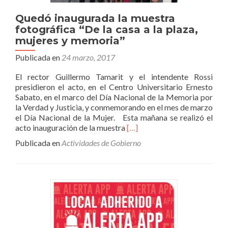
Quedó inaugurada la muestra
fotográfica “De la casa a la plaza,
mujeres y memoria”
Publicada en
24 marzo, 2017
El rector Guillermo Tamarit y el intendente Rossi
presidieron el acto, en el Centro Universitario Ernesto
Sabato, en el marco del Día Nacional de la Memoria por
la Verdad y Justicia, y conmemorando en el mes de marzo
el Día Nacional de la Mujer. Esta mañana se realizó el
Leer
acto inauguración de la muestra
[…]
másQuedó
Publicada en
Actividades de Gobierno
inaugurada
la
muestra
fotográfica
“De
la
casa
a