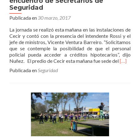
encuentro de Secretarios de
Seguridad
Publicada en
30 marzo, 2017
La jornada se realizó esta mañana en las instalaciones de
Cecir y contó con la presencia del intendente Rossi y el
jefe de ministros, Vicente Ventura Barreiro. “Solicitamos
que se contemple la posibilidad de que el personal
policial pueda acceder a créditos hipotecarios”, dijo
Leer
Nuñez. El predio de Cecir esta mañana fue sede del
[…]
másRojas
Publicada en
Seguridad
nuevame
fue
sede
de
un
encuentr
de
Secretari
de
Segurida