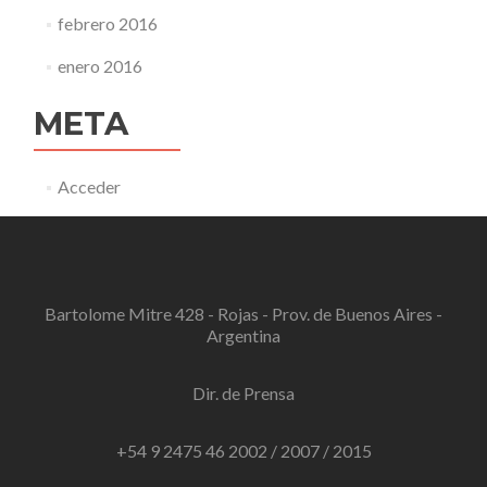
febrero 2016
enero 2016
META
Acceder
Bartolome Mitre 428 - Rojas - Prov. de Buenos Aires -
Argentina
Dir. de Prensa
+54 9 2475 46 2002 / 2007 / 2015