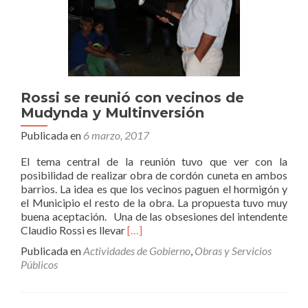
Rossi se reunió con vecinos de
Mudynda y Multinversión
Publicada en
6 marzo, 2017
El tema central de la reunión tuvo que ver con la
posibilidad de realizar obra de cordón cuneta en ambos
barrios. La idea es que los vecinos paguen el hormigón y
el Municipio el resto de la obra. La propuesta tuvo muy
buena aceptación. Una de las obsesiones del intendente
Leer
Claudio Rossi es llevar
[…]
másRossi
Publicada en
Actividades de Gobierno
,
Obras y Servicios
se
Públicos
reunió
con
vecinos