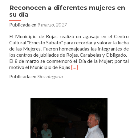
Reconocen a diferentes mujeres en
su día
Publicada en
9 marzo, 2017
El Municipio de Rojas realizó un agasajo en el Centro
Cultural “Ernesto Sabato” para recordar y valorar la lucha
de las Mujeres. Fueron homenajeadas las integrantes de
los centros de jubilados de Rojas, Carabelas y Obligado.
El 8 de marzo se conmemoró el Día de la Mujer; por tal
Leer
motivo el Municipio de Rojas
[…]
másReconocen
Publicada en
Sin categoría
a
diferentes
mujeres
en
su
día