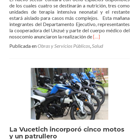
de los cuales cuatro se destinarán a nutrición, tres como
unidades de terapia intensiva neonatal y el restante
estará aislado para casos más complejos. Esta mañana
integrantes del Departamento Ejecutivo, representantes
la cooperadora del Unzué y parte del cuerpo médico del
Leer
nosocomio anunciaron la realización de
[…]
másAnuncian
Publicada en
Obras y Servicios Públicos
,
Salud
obra
de
neonatología
en
el
Unzué
La Vucetich incorporó cinco motos
y un patrullero