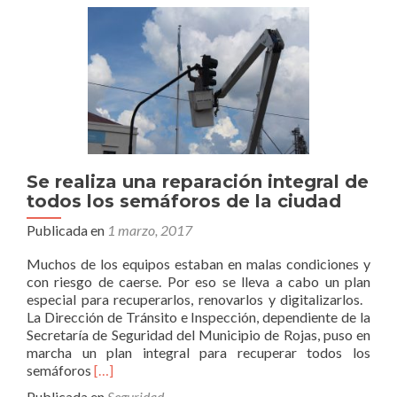
de
Mudynda
y
Multinversión
Se realiza una reparación integral de
todos los semáforos de la ciudad
Publicada en
1 marzo, 2017
Muchos de los equipos estaban en malas condiciones y
con riesgo de caerse. Por eso se lleva a cabo un plan
especial para recuperarlos, renovarlos y digitalizarlos.
La Dirección de Tránsito e Inspección, dependiente de la
Secretaría de Seguridad del Municipio de Rojas, puso en
marcha un plan integral para recuperar todos los
Leer
semáforos
[…]
másSe
Publicada en
Seguridad