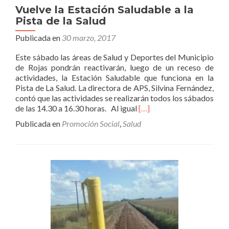
Vuelve la Estación Saludable a la
Pista de la Salud
Publicada en
30 marzo, 2017
Este sábado las áreas de Salud y Deportes del Municipio
de Rojas pondrán reactivarán, luego de un receso de
actividades, la Estación Saludable que funciona en la
Pista de La Salud. La directora de APS, Silvina Fernández,
contó que las actividades se realizarán todos los sábados
Leer
de las 14.30 a 16.30 horas. Al igual
[…]
másVuelve
Publicada en
Promoción Social
,
Salud
la
Estación
Saludable
a
la
Pista
de
la
Salud