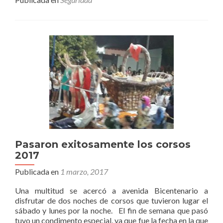
realiza
una
reparación
integral
de
todos
los
semáforos
de
la
ciudad
Pasaron exitosamente los corsos
2017
Publicada en
1 marzo, 2017
Una multitud se acercó a avenida Bicentenario a
disfrutar de dos noches de corsos que tuvieron lugar el
sábado y lunes por la noche. El fin de semana que pasó
tuvo un condimento especial, ya que fue la fecha en la que