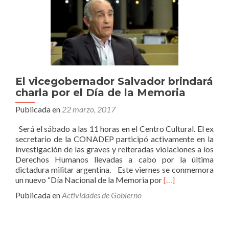
los
comercios
que
se
adhirieron
a
“Alerta
App”
El vicegobernador Salvador brindará
charla por el Día de la Memoria
Publicada en
22 marzo, 2017
Será el sábado a las 11 horas en el Centro Cultural. El ex
secretario de la CONADEP participó activamente en la
investigación de las graves y reiteradas violaciones a los
Derechos Humanos llevadas a cabo por la última
dictadura militar argentina. Este viernes se conmemora
Leer
un nuevo “Día Nacional de la Memoria por
[…]
másEl
Publicada en
Actividades de Gobierno
vicegobernador
Salvador
brindará