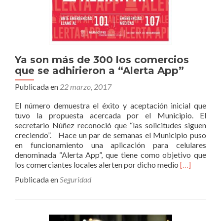
la
plaza,
mujeres
y
memoria”
Ya son más de 300 los comercios
que se adhirieron a “Alerta App”
Publicada en
22 marzo, 2017
El número demuestra el éxito y aceptación inicial que
tuvo la propuesta acercada por el Municipio. El
secretario Núñez reconoció que “las solicitudes siguen
creciendo”. Hace un par de semanas el Municipio puso
en funcionamiento una aplicación para celulares
denominada “Alerta App”, que tiene como objetivo que
Leer
los comerciantes locales alerten por dicho medio
[…]
másYa
Publicada en
Seguridad
son
más
de
300