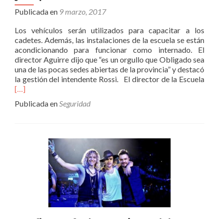
Publicada en
9 marzo, 2017
Los vehículos serán utilizados para capacitar a los
cadetes. Además, las instalaciones de la escuela se están
acondicionando para funcionar como internado. El
director Aguirre dijo que “es un orgullo que Obligado sea
una de las pocas sedes abiertas de la provincia” y destacó
Leer
la gestión del intendente Rossi. El director de la Escuela
más
[…]
Vuce
Publicada en
Seguridad
inco
cinc
mot
y
un
patr