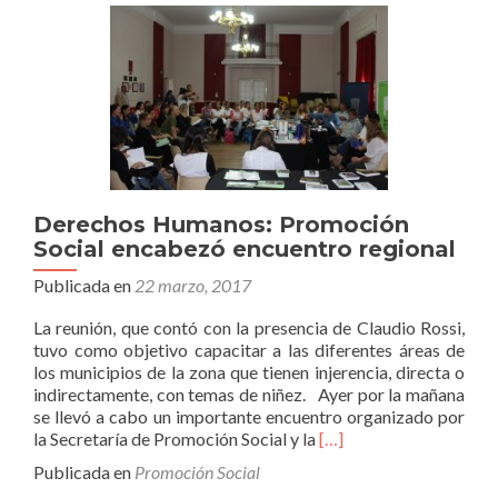
charla
por
el
Día
de
la
Memoria
Derechos Humanos: Promoción
Social encabezó encuentro regional
Publicada en
22 marzo, 2017
La reunión, que contó con la presencia de Claudio Rossi,
tuvo como objetivo capacitar a las diferentes áreas de
los municipios de la zona que tienen injerencia, directa o
indirectamente, con temas de niñez. Ayer por la mañana
se llevó a cabo un importante encuentro organizado por
Leer
la Secretaría de Promoción Social y la
[…]
másDerechos
Publicada en
Promoción Social
Humanos: