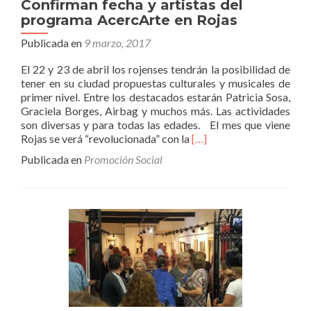
Confirman fecha y artistas del
programa AcercArte en Rojas
Publicada en
9 marzo, 2017
El 22 y 23 de abril los rojenses tendrán la posibilidad de
tener en su ciudad propuestas culturales y musicales de
primer nivel. Entre los destacados estarán Patricia Sosa,
Graciela Borges, Airbag y muchos más. Las actividades
son diversas y para todas las edades. El mes que viene
Leer
Rojas se verá “revolucionada” con la
[…]
másConfirman
Publicada en
Promoción Social
fecha
y
artistas
del
programa
AcercArte
en
Rojas