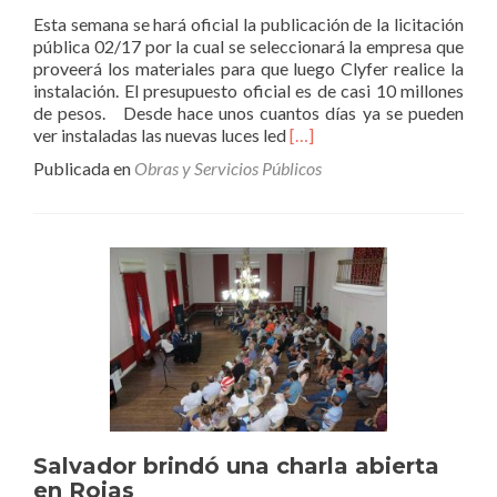
Esta semana se hará oficial la publicación de la licitación
pública 02/17 por la cual se seleccionará la empresa que
proveerá los materiales para que luego Clyfer realice la
instalación. El presupuesto oficial es de casi 10 millones
de pesos. Desde hace unos cuantos días ya se pueden
Leer
ver instaladas las nuevas luces led
[…]
másInstalarán
Publicada en
Obras y Servicios Públicos
1700
luces
led
en
todo
el
cuadro
urbano
Salvador brindó una charla abierta
en Rojas