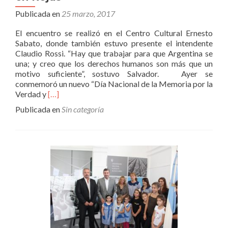
Publicada en
25 marzo, 2017
El encuentro se realizó en el Centro Cultural Ernesto
Sabato, donde también estuvo presente el intendente
Claudio Rossi. “Hay que trabajar para que Argentina se
una; y creo que los derechos humanos son más que un
motivo suficiente”, sostuvo Salvador. Ayer se
conmemoró un nuevo “Día Nacional de la Memoria por la
Leer
Verdad y
[…]
másSalvador
Publicada en
Sin categoría
brindó
una
charla
abierta
en
Rojas