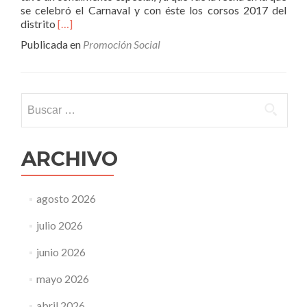
se celebró el Carnaval y con éste los corsos 2017 del
Leer
distrito
[…]
másPasaron
Publicada en
Promoción Social
exitosamente
los
corsos
2017
Buscar:
ARCHIVO
agosto 2026
julio 2026
junio 2026
mayo 2026
abril 2026