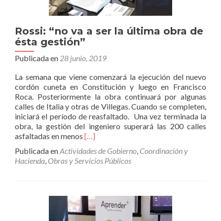
Rossi: “no va a ser la última obra de
ésta gestión”
Publicada en
28 junio, 2019
La semana que viene comenzará la ejecución del nuevo
cordón cuneta en Constitución y luego en Francisco
Roca. Posteriormente la obra continuará por algunas
calles de Italia y otras de Villegas. Cuando se completen,
iniciará el período de reasfaltado. Una vez terminada la
obra, la gestión del ingeniero superará las 200 calles
Leer
asfaltadas en menos
[…]
másRossi:
Publicada en
Actividades de Gobierno
,
Coordinación y
“no
Hacienda
,
Obras y Servicios Públicos
va
a
ser
la
última
obra