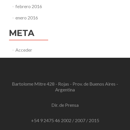
febrero 2016
enero 2016
META
Acceder
Bartolome Mitre 428 - Rojas - Prov. de Buenos Aires -
Argentina
Dir. de Prensa
+54 9 2475 46 2002 / 2007 / 2015