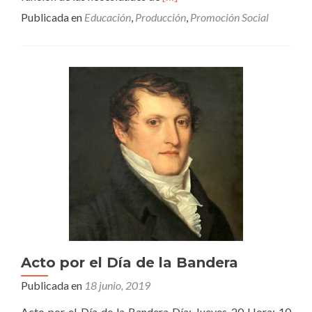
másComienza
Publicada en
Educación
,
Producción
,
Promoción Social
el
ciclo
2019
de
“Aprender
+”
Acto por el Día de la Bandera
Publicada en
18 junio, 2019
Acto por el Día de la Bandera Día: Jueves 20 Hora: 10