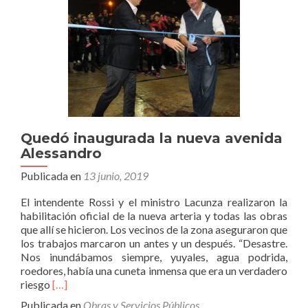
Quedó inaugurada la nueva avenida
Alessandro
Publicada en
13 junio, 2019
El intendente Rossi y el ministro Lacunza realizaron la
habilitación oficial de la nueva arteria y todas las obras
que allí se hicieron. Los vecinos de la zona aseguraron que
los trabajos marcaron un antes y un después. “Desastre.
Nos inundábamos siempre, yuyales, agua podrida,
roedores, había una cuneta inmensa que era un verdadero
Leer
riesgo
[…]
másQuedó
Publicada en
Obras y Servicios Públicos