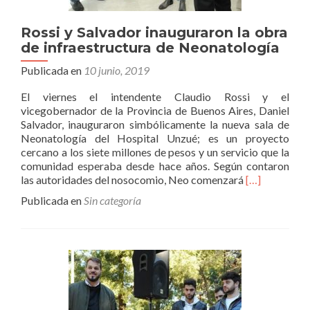
Rossi y Salvador inauguraron la obra
de infraestructura de Neonatología
Publicada en
10 junio, 2019
El viernes el intendente Claudio Rossi y el
vicegobernador de la Provincia de Buenos Aires, Daniel
Salvador, inauguraron simbólicamente la nueva sala de
Neonatología del Hospital Unzué; es un proyecto
cercano a los siete millones de pesos y un servicio que la
comunidad esperaba desde hace años. Según contaron
Leer
las autoridades del nosocomio, Neo comenzará
[…]
másRossi
Publicada en
Sin categoría
y
Salvador
inauguraron
la
obra
de
infraestructu
de