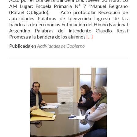
AM Lugar: Escuela Primaria Nº 7 “Manuel Belgrano
(Rafael Obligado). Acto protocolar Recepción de
autoridades Palabras de bienvenida Ingreso de las
banderas de ceremonias Entonación del Himno Nacional
Argentino Palabras del intendente Claudio Rossi
Leer
Promesa a la bandera de los alumnos
[…]
másActo
Publicada en
Actividades de Gobierno
por
el
Día
de
la
Bandera