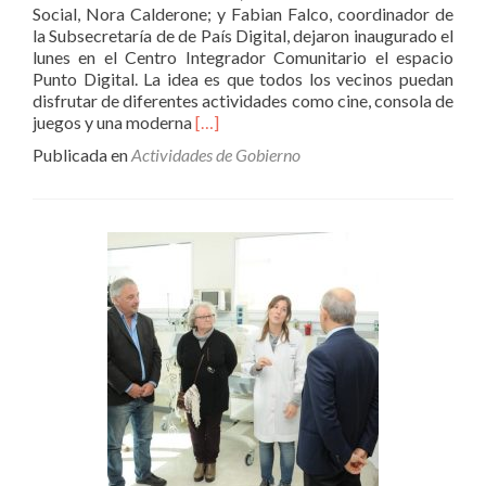
Social, Nora Calderone; y Fabian Falco, coordinador de
la Subsecretaría de de País Digital, dejaron inaugurado el
lunes en el Centro Integrador Comunitario el espacio
Punto Digital. La idea es que todos los vecinos puedan
disfrutar de diferentes actividades como cine, consola de
Leer
juegos y una moderna
[…]
másBarrio
Publicada en
Actividades de Gobierno
Progreso
ya
cuenta
con
el
programa
Punto
Digital