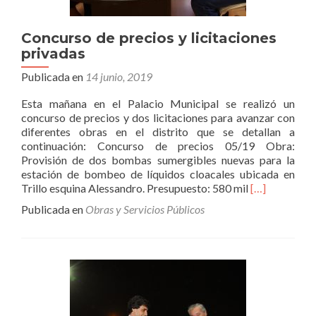
Concurso de precios y licitaciones
privadas
Publicada en
14 junio, 2019
Esta mañana en el Palacio Municipal se realizó un
concurso de precios y dos licitaciones para avanzar con
diferentes obras en el distrito que se detallan a
continuación: Concurso de precios 05/19 Obra:
Provisión de dos bombas sumergibles nuevas para la
estación de bombeo de líquidos cloacales ubicada en
Leer
Trillo esquina Alessandro. Presupuesto: 580 mil
[…]
másConcurso
Publicada en
Obras y Servicios Públicos
de
precios
y
licitaciones
privadas