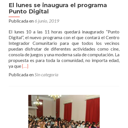
El lunes se inaugura el programa
Punto Digital
Publicada en
6 junio, 2019
El lunes 10 a las 11 horas quedará inaugurado “Punto
Digital”, el nuevo programa con el que contará el Centro
Integrador Comunitario para que todos los vecinos
puedan disfrutar de diferentes actividades como cine,
consola de juegos y una moderna sala de computación. La
propuesta es para toda la comunidad, no importa edad,
Leer
ya que
[…]
másEl
Publicada en
Sin categoría
lunes
se
inaugura
el
programa
Punto
Digital