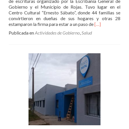
de escrituras organizado por la Escribanía General de
Gobierno y el Municipio de Rojas. Tuvo lugar en el
Centro Cultural “Ernesto Sábato”, donde 44 familias se
convirtieron en dueñas de sus hogares y otras 28
Leer
estamparon la firma para estar a un paso de
[…]
másEl
Publicada en
Actividades de Gobierno
,
Salud
Municipio
recibió
el
título
de
propiedad
del
Unzué