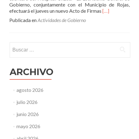
Gobierno, conjuntamente con el Municipio de Rojas,
Leer
efectuará el jueves un nuevo Acto de Firmas
[…]
másNuevo
Publicada en
Actividades de Gobierno
acto
de
entrega
de
Buscar:
escrituras
ARCHIVO
agosto 2026
julio 2026
junio 2026
mayo 2026
abril 2026