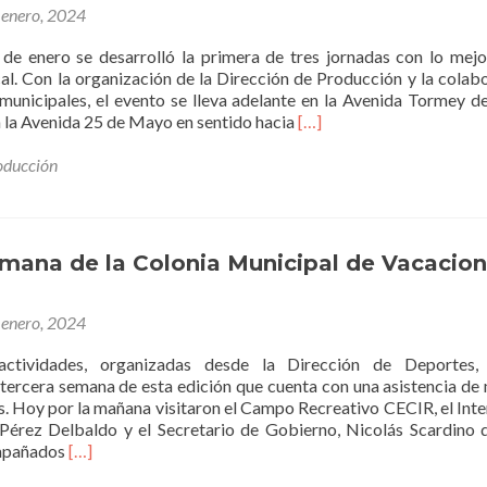
 enero, 2024
 de enero se desarrolló la primera de tres jornadas con lo mejo
al. Con la organización de la Dirección de Producción y la colab
 municipales, el evento se lleva adelante en la Avenida Tormey d
Leer
n la Avenida 25 de Mayo en sentido hacia
[…]
másSabores
de
oducción
Rojas
Segunda
edición
emana de la Colonia Municipal de Vacacio
 enero, 2024
actividades, organizadas desde la Dirección de Deportes,
tercera semana de esta edición que cuenta con una asistencia de
os. Hoy por la mañana visitaron el Campo Recreativo CECIR, el Int
 Pérez Delbaldo y el Secretario de Gobierno, Nicolás Scardino 
Leer
mpañados
[…]
másTercera