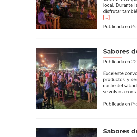
local. Durante 
disfrutar tambié
[…]
Publicada en
Pr
Sabores d
Publicada en
22
Excelente convo
productos y ser
noche del sábado
se volvió a cont
Publicada en
Pr
Sabores d