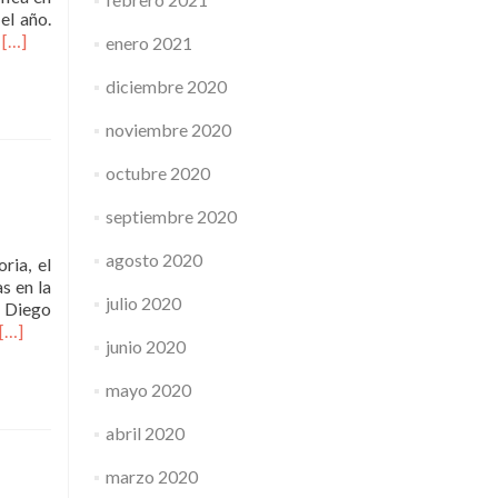
el año.
Leer
a
[…]
enero 2021
másPrevención
del
diciembre 2020
dengue,
zika
noviembre 2020
y
chikungunya
octubre 2020
septiembre 2020
agosto 2020
ria, el
s en la
julio 2020
, Diego
Leer
[…]
junio 2020
másComenzó
la
mayo 2020
Varieté
de
abril 2020
Verano
2024
marzo 2020