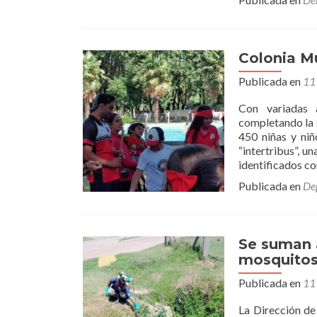
Colonia M
Publicada en
11
Con variadas 
completando la 
450 niñas y niñ
“intertribus”, u
identificados co
Publicada en
De
Se suman a
mosquito
Publicada en
11
La Dirección de