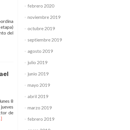
febrero 2020
noviembre 2019
oordina
 etapa)
octubre 2019
nto del
septiembre 2019
an
agosto 2019
os
julio 2019
ael
junio 2019
a
mayo 2019
gación
abril 2019
lunes 8
 jueves
marzo 2019
ctor de
er
]
febrero 2019
y
ásComenzó