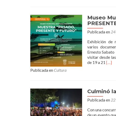
Museo Mun
PRESENTE
Publicada en
24
Exhibición de m
varios documen
Ernesto Sabato
visitar desde la
Leer
de 19 a 21
[…]
másM
Publicada en
Cultura
Munic
de
Rojas
prese
Culminó l
“PAS
PRE
Publicada en
22
Y
FUT
Con una concurre
de un evento qu