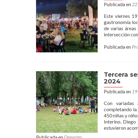
Publicada en
22
Este viernes 19
gastronomía loc
de varias áreas
intersección co
Publicada en
Pr
Tercera s
2024
Publicada en
19
Con variadas 
completando la 
450 niñas y niñ
Interino, Diego
estuvieron aco
Publicada en
Deportes