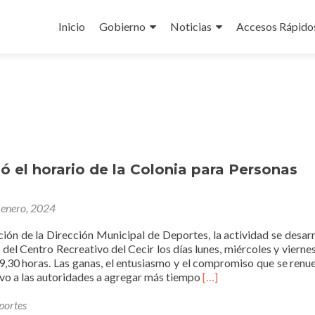
Ir
al
Inicio
Gobierno
Noticias
Accesos Rápido
contenido
ó el horario de la Colonia para Personas
 enero, 2024
ión de la Dirección Municipal de Deportes, la actividad se desarr
s del Centro Recreativo del Cecir los días lunes, miércoles y vierne
19,30 horas. Las ganas, el entusiasmo y el compromiso que se renu
Leer
evo a las autoridades a agregar más tiempo
[…]
másSe
extendió
portes