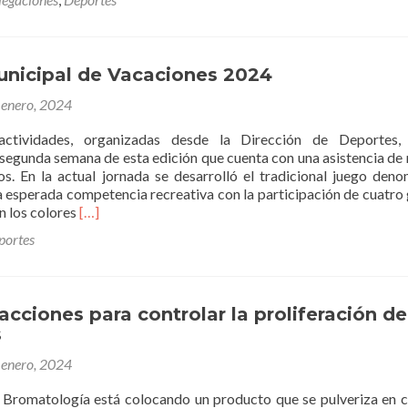
Barrio
Co
Ramos
Mu
d
Va
unicipal de Vacaciones 2024
en
 enero, 2024
Ra
O
actividades, organizadas desde la Dirección de Deportes,
segunda semana de esta edición que cuenta con una asistencia de
os. En la actual jornada se desarrolló el tradicional juego den
na esperada competencia recreativa con la participación de cuatro
Leer
n los colores
[…]
másColonia
portes
Municipal
de
Vacaciones
2024
cciones para controlar la proliferación de
s
 enero, 2024
 Bromatología está colocando un producto que se pulveriza en c