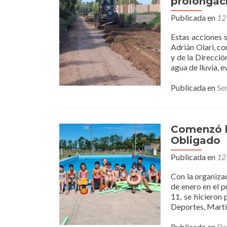
prolongac
Publicada en
12
Estas acciones 
Adrián Olari, co
y de la Direcció
agua de lluvia,
Publicada en
Se
Comenzó l
Obligado
Publicada en
12
Con la organizac
de enero en el p
11, se hicieron
Deportes, Martin
Publicada en
De