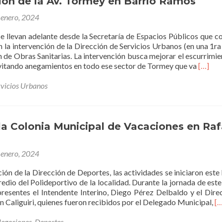
ión de la Av. Tormey en Barrio Ramos
 enero, 2024
se llevan adelante desde la Secretaría de Espacios Públicos que c
n la intervención de la Dirección de Servicios Urbanos (en una 1ra
n de Obras Sanitarias. La intervención busca mejorar el escurrimie
Leer
 evitando anegamientos en todo ese sector de Tormey que va
[…]
másSe
ejecut
rvicios Urbanos
trabaj
de
alteo
de
a Colonia Municipal de Vacaciones en Raf
calzad
en
 enero, 2024
la
prolon
ión de la Dirección de Deportes, las actividades se iniciaron este 
de
redio del Polideportivo de la localidad. Durante la jornada de este
la
 presentes el Intendente Interino, Diego Pérez Delbaldo y el Dire
Av.
Le
 Caliguiri, quienes fueron recibidos por el Delegado Municipal,
[…
Torme
m
en
la
legaciones
,
Deportes