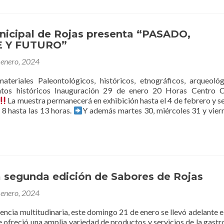
el
horario
de
la
icipal de Rojas presenta “PASADO,
Colonia
 Y FUTURO”
para
 enero, 2024
Personas
Mayores
ateriales Paleontológicos, históricos, etnográficos, arqueoló
tos históricos Inauguración 29 de enero 20 Horas Centro Cu
La muestra permanecerá en exhibición hasta el 4 de febrero y s
s 8 hasta las 13 horas.
Y además martes 30, miércoles 31 y vier
useo
ipal
nta
a segunda edición de Sabores de Rojas
ADO,
SENTE
 enero, 2024
URO”
ncia multitudinaria, este domingo 21 de enero se llevó adelante el
e ofreció una amplia variedad de productos y servicios de la gast