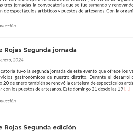
las tres jornadas la convocatoria que se fue sumando y renovand
n de espectáculos artísticos y puestos de artesanos. Con la organ
oducción
e Rojas Segunda jornada
 enero, 2024
catoria tuvo la segunda jornada de este evento que ofrece los v
vicios gastronómicos de nuestro distrito. Durante el desarroll
 20 de enero también se renovó la cartelera de espectáculos artís
Leer
ar con los puestos de artesanos. Este domingo 21 desde las 19
[…]
más
de
oducción
Roja
Seg
jorn
e Rojas Segunda edición