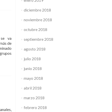
enero 2019
lonia
nicipal
diciembre 2018
e
caciones
noviembre 2018
octubre 2018
fael
bligado
 se va
septiembre 2018
 más de
ominado
agosto 2018
 grupos
julio 2018
junio 2018
mayo 2018
abril 2018
marzo 2018
febrero 2018
anales,