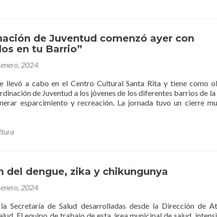
semana
de
la
Colonia
nación de Juventud comenzó ayer con
Municipal
os en tu Barrio”
de
Vacaciones
 enero, 2024
2024
 se llevó a cabo en el Centro Cultural Santa Rita y tiene como o
rdinación de Juventud a los jóvenes de los diferentes barrios de la
erar esparcimiento y recreación. La jornada tuvo un cierre mu
ltura
n del dengue, zika y chikungunya
 enero, 2024
la Secretaría de Salud desarrolladas desde la Dirección de A
alud. El equipo de trabajo de esta área municipal de salud, intensi