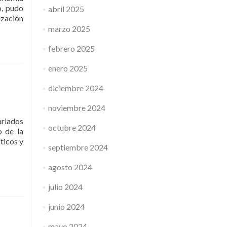
o, pudo
abril 2025
Leer
ización
másCulminó
marzo 2025
la
segunda
febrero 2025
edición
de
enero 2025
Sabores
diciembre 2024
de
Rojas
noviembre 2024
ariados
octubre 2024
o de la
ticos y
septiembre 2024
Sabores
agosto 2024
s
julio 2024
unda
ada
junio 2024
mayo 2024