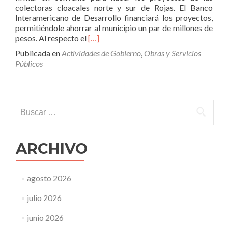
colectoras cloacales norte y sur de Rojas. El Banco
Interamericano de Desarrollo financiará los proyectos,
permitiéndole ahorrar al municipio un par de millones de
Leer
pesos. Al respecto el
[…]
másRossi
Publicada en
Actividades de Gobierno
,
Obras y Servicios
consiguió
Públicos
financiamiento
para
realizar
los
Buscar:
proyectos
de
las
colectoras
ARCHIVO
cloacales
agosto 2026
julio 2026
junio 2026