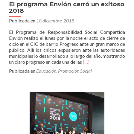
El programa Envión cerró un exitoso
2018
Publicada en
18 diciembre, 2018
El Programa de Responsabilidad Social Compartida
Envión realizó el lunes por la noche el acto de cierre de
ciclo en el CIC de barrio Progreso ante un gran marco de
público. Allí los chicos expusieron ante las autoridades
municipales lo desarrollado a lo largo del año, mostrando
Leer
un claro progreso en cada una de las
[…]
másEl
Publicada en
Educación
,
Promoción Social
programa
Envión
cerró
un
exitoso
2018