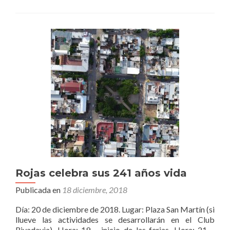
la
obra
de
pavimento
de
calle
Azara
Rojas celebra sus 241 años vida
Publicada en
18 diciembre, 2018
Día: 20 de diciembre de 2018. Lugar: Plaza San Martín (si
llueve las actividades se desarrollarán en el Club
Rivadavia). Hora: 19 – inicio de las ferias. Hora: 21 –