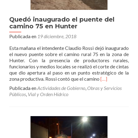
Quedó inaugurado el puente del
camino 75 en Hunter
Publicada en
19 diciembre, 2018
Esta mañana el intendente Claudio Rossi dejó inaugurado
el nuevo puente sobre el camino rural 75 en la zona de
Hunter. Con la presencia de productores rurales,
funcionarios y medios locales se realizó el corte de cintas
que dio apertura al paso en un punto estratégico de la
Leer
zona productiva. Rossi contó que el camino
[…]
másQuedó
Publicada en
Actividades de Gobierno
,
Obras y Servicios
inaugurado
Públicos
,
Vial y Orden Hídrico
el
puente
del
camino
75
en
Hunter