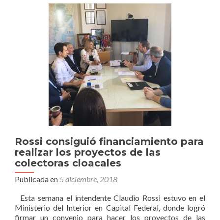
Encuentro
Nacional
de
País
Digital
Rossi consiguió financiamiento para
realizar los proyectos de las
colectoras cloacales
Publicada en
5 diciembre, 2018
Esta semana el intendente Claudio Rossi estuvo en el
Ministerio del Interior en Capital Federal, donde logró
firmar un convenio para hacer los proyectos de las