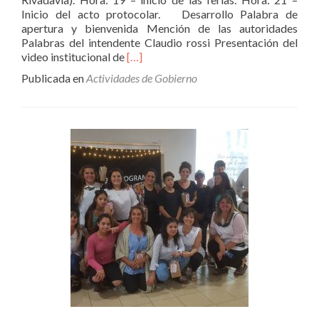
Inicio del acto protocolar. Desarrollo Palabra de
apertura y bienvenida Mención de las autoridades
Palabras del intendente Claudio rossi Presentación del
Leer
video institucional de
[…]
másRojas
Publicada en
Actividades de Gobierno
celebra
sus
241
años
vida