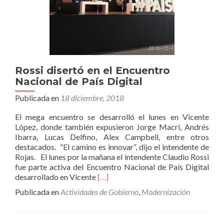
Rossi disertó en el Encuentro
Nacional de País Digital
Publicada en
18 diciembre, 2018
El mega encuentro se desarrolló el lunes en Vicente
López, donde también expusieron Jorge Macri, Andrés
Ibarra, Lucas Delfino, Alex Campbell, entre otros
destacados. “El camino es innovar”, dijo el intendente de
Rojas. El lunes por la mañana el intendente Claudio Rossi
fue parte activa del Encuentro Nacional de País Digital
Leer
desarrollado en Vicente
[…]
másRossi
Publicada en
Actividades de Gobierno
,
Modernización
disertó
en
el