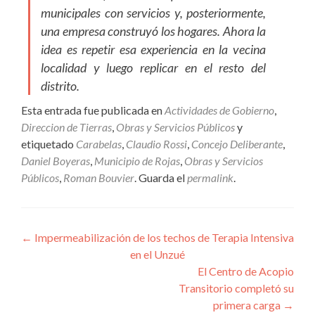
municipales con servicios y, posteriormente,
una empresa construyó los hogares. Ahora la
idea es repetir esa experiencia en la vecina
localidad y luego replicar en el resto del
distrito.
Esta entrada fue publicada en
Actividades de Gobierno
,
Direccion de Tierras
,
Obras y Servicios Públicos
y
etiquetado
Carabelas
,
Claudio Rossi
,
Concejo Deliberante
,
Daniel Boyeras
,
Municipio de Rojas
,
Obras y Servicios
Públicos
,
Roman Bouvier
. Guarda el
permalink
.
Navegación
←
Impermeabilización de los techos de Terapia Intensiva
en el Unzué
de
El Centro de Acopio
entradas
Transitorio completó su
primera carga
→