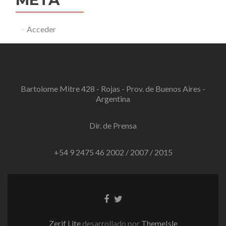
Acceder
Bartolome Mitre 428 - Rojas - Prov. de Buenos Aires -
Argentina
Dir. de Prensa
+54 9 2475 46 2002 / 2007 / 2015
Enlace
Enlace
de
de
Facebook
Twitter
Zerif Lite
desarrollado por
ThemeIsle