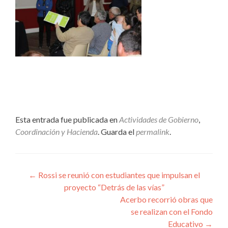
Esta entrada fue publicada en
Actividades de Gobierno
,
Coordinación y Hacienda
. Guarda el
permalink
.
Navegación
←
Rossi se reunió con estudiantes que impulsan el
proyecto “Detrás de las vías”
de
Acerbo recorrió obras que
entradas
se realizan con el Fondo
Educativo
→