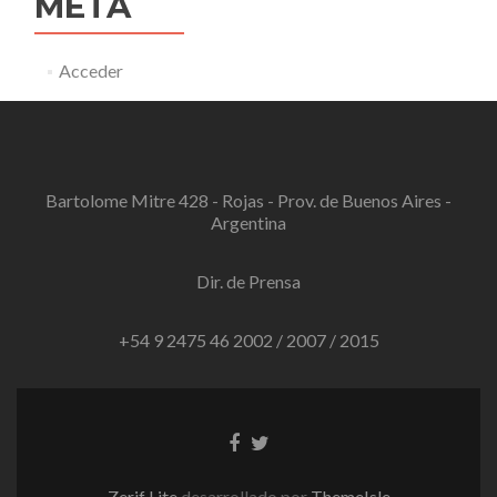
META
Acceder
Bartolome Mitre 428 - Rojas - Prov. de Buenos Aires -
Argentina
Dir. de Prensa
+54 9 2475 46 2002 / 2007 / 2015
Enlace
Enlace
de
de
Facebook
Twitter
Zerif Lite
desarrollado por
ThemeIsle