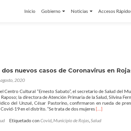
Ir
al
Inicio
Gobierno
Noticias
Accesos Rápido
contenido
 dos nuevos casos de Coronavirus en Roja
 agosto, 2020
l Centro Cultural “Ernesto Sabato”, el secretario de Salud del Mu
 Raposo; la directora de Atención Primaria de la Salud, Silvina Fer
édico del Unzué, César Pastorino, confirmaron en rueda de pre
Leer
Covid-19 en el distrito. “Se trata de dos mujeres
[…]
másConfirman
dos
lud
Etiquetado con
Covid
,
Municipio de Rojas
,
Salud
nuevos