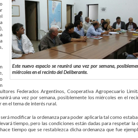
vo
ar
el
a
,
za
ba
,
Este nuevo espacio se reunirá una vez por semana, posiblemen
n
miércoles en el recinto del Deliberante.
,
co
n
icultores Federados Argentinos, Cooperativa Agropecuario Limi
eunirá una vez por semana, posiblemente los miércoles en el reci
 en el tema de interés rural.
ro será modificar la ordenanza para poder aplicarla tal como estaba
levará tiempo, pero las condiciones están dadas para respetar la 
e hace tiempo que se restablezca dicha ordenanza que fue ejempl