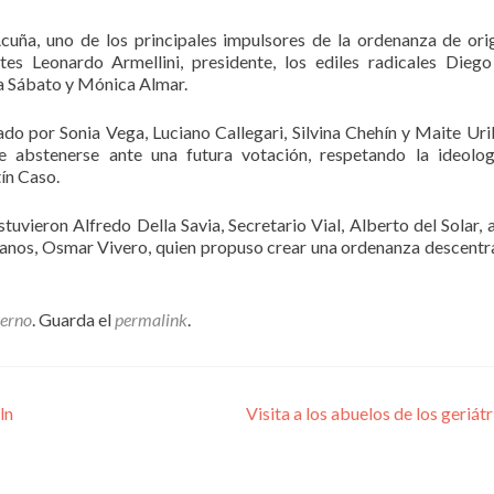
cuña, uno de los principales impulsores de la ordenanza de ori
tes Leonardo Armellini, presidente, los ediles radicales Dieg
ra Sábato y Mónica Almar.
do por Sonia Vega, Luciano Callegari, Silvina Chehín y Maite Uri
e abstenerse ante una futura votación, respetando la ideolo
ín Caso.
uvieron Alfredo Della Savia, Secretario Vial, Alberto del Solar, 
rbanos, Osmar Vivero, quien propuso crear una ordenanza descentr
ierno
. Guarda el
permalink
.
ln
Visita a los abuelos de los geriát