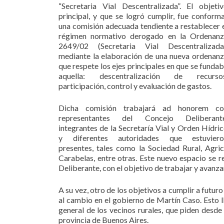
“Secretaria Vial Descentralizada”. El objeti
principal, y que se logró cumplir, fue conform
una comisión adecuada tendiente a restablecer 
régimen normativo derogado en la Ordenanz
2649/02 (Secretaria Vial Descentralizada)
mediante la elaboración de una nueva ordenan
que respete los ejes principales en que se funda
aquella: descentralización de recursos
participación, control y evaluación de gastos.
Dicha comisión trabajará ad honorem co
representantes del Concejo Deliberante
integrantes de la Secretaría Vial y Orden Hídri
y diferentes autoridades que estuviero
presentes, tales como la Sociedad Rural, Agr
Carabelas, entre otras. Este nuevo espacio se r
Deliberante, con el objetivo de trabajar y avanzar
A su vez, otro de los objetivos a cumplir a futu
al cambio en el gobierno de Martín Caso. Esto l
general de los vecinos rurales, que piden desd
provincia de Buenos Aires.