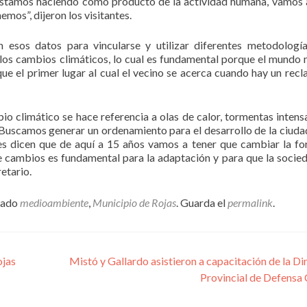
estamos haciendo como producto de la actividad humana, vamos 
mos”, dijeron los visitantes.
n esos datos para vincularse y utilizar diferentes metodologí
a los cambios climáticos, lo cual es fundamental porque el mundo
ue el primer lugar al cual el vecino se acerca cuando hay un recl
 climático se hace referencia a olas de calor, tormentas intens
Buscamos generar un ordenamiento para el desarrollo de la ciuda
nes dicen que de aquí a 15 años vamos a tener que cambiar la f
de cambios es fundamental para la adaptación y para que la socied
etario.
tado
medioambiente
,
Municipio de Rojas
. Guarda el
permalink
.
ojas
Mistó y Gallardo asistieron a capacitación de la Di
Provincial de Defensa 