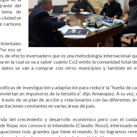
grante del
n tema de
 ciudad se
 de carbono
mbientales
Por eso se
ses de efecto invernadero que es una metodología internacional qu
a en la cual se va a saber cuánto Co2 emite la comunidad total de
 datos se van a comprar con otros municipios y también en e
olíticas de investigación y adaptación para reducir la “huella de c
onviertan en impulsores de la temática”, dijo Amanquez. A su vez, 
través de un plan de acción y relacionarlos con las diferentes ár
acitaciones constantes en varias áreas de país.
enda del crecimiento y desarrollo económico pero con el cuid
 de Rojas nos convocó el intendente (Claudio Rossi), interesado e
upaciones más grandes que tiene el mundo. Si no logramos rever