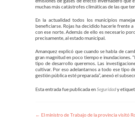
emisiones de gases de efecto invernadero que 
muchas más catástrofes climáticas de las que tene
En la actualidad todos los municipios maneja
beneficiarse. Rojas ha decidido hacerle frente 
con ese norte. Además de ello es necesario porq
precisamente, al estado municipal.
Amanquez explicó que cuando se habla de cambio
gran magnitud en poco tiempo e inundaciones. “
tipo de desarrollo queremos. Las investigacio
cultivar. Por eso adelantarnos a todo ese tipo 
gestión pública esté preparada”, anexó el subsecr
Esta entrada fue publicada en
Seguridad
y etique
Navegación
←
El ministro de Trabajo de la provincia visitó R
de