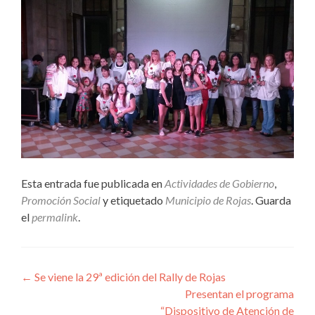
Esta entrada fue publicada en
Actividades de Gobierno
,
Promoción Social
y etiquetado
Municipio de Rojas
. Guarda
el
permalink
.
Navegación
←
Se viene la 29ª edición del Rally de Rojas
Presentan el programa
de
“Dispositivo de Atención de