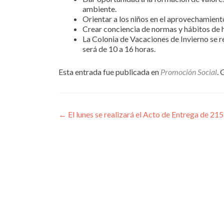
ambiente.
Orientar a los niños en el aprovechamiento
Crear conciencia de normas y hábitos de h
La Colonia de Vacaciones de Invierno se rea
será de 10 a 16 horas.
Esta entrada fue publicada en
Promoción Social
. 
Navegación
←
El lunes se realizará el Acto de Entrega de 215
de
entradas