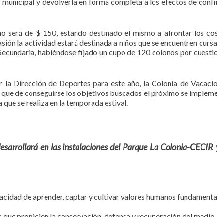
 municipal y devolverla en forma completa a los efectos de confi
no será de $ 150, estando destinado el mismo a afrontar los co
asión la actividad estará destinada a niños que se encuentren curs
Secundaria, habiéndose fijado un cupo de 120 colonos por cuesti
 la Dirección de Deportes para este año, la Colonia de Vacaci
ya que de conseguirse los objetivos buscados el próximo se implem
 que se realiza en la temporada estival.
esarrollará en las instalaciones del Parque La Colonia-CECIR 
pacidad de aprender, captar y cultivar valores humanos fundamenta
s que propicien la conservación, defensa y recuperación del medio