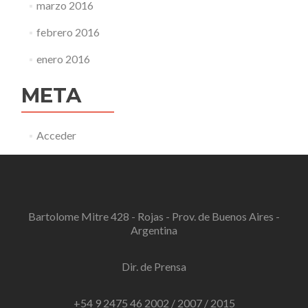
marzo 2016
febrero 2016
enero 2016
META
Acceder
Bartolome Mitre 428 - Rojas - Prov. de Buenos Aires -
Argentina
Dir. de Prensa
+54 9 2475 46 2002 / 2007 / 2015