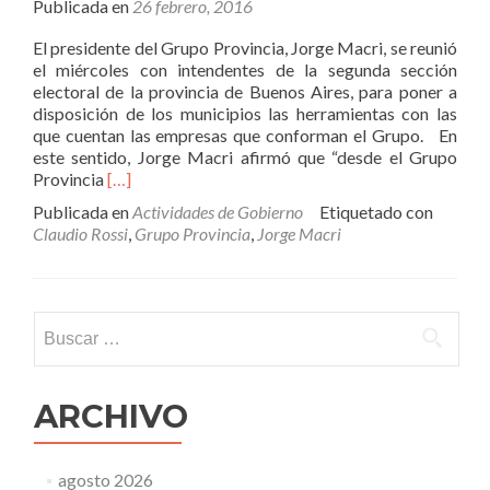
Publicada en
26 febrero, 2016
El presidente del Grupo Provincia, Jorge Macri, se reunió
el miércoles con intendentes de la segunda sección
electoral de la provincia de Buenos Aires, para poner a
disposición de los municipios las herramientas con las
que cuentan las empresas que conforman el Grupo. En
este sentido, Jorge Macri afirmó que “desde el Grupo
Leer
Provincia
[…]
másJorge
Publicada en
Actividades de Gobierno
Etiquetado con
Macri
Claudio Rossi
,
Grupo Provincia
,
Jorge Macri
se
reunió
con
intendentes
Buscar:
de
la
Segunda
Sección
ARCHIVO
agosto 2026