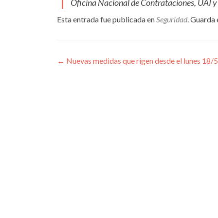
Oficina Nacional de Contrataciones, UAI y
Esta entrada fue publicada en
Seguridad
. Guarda 
Navegación
←
Nuevas medidas que rigen desde el lunes 18/5
de
entradas