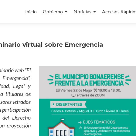
Ir
al
Inicio
Gobierno
Noticias
Accesos Rápido
contenido
inario virtual sobre Emergencia
minario web “El
Emergencia”,
idad, Legal y
a titulares de
sores letrados
a participación
o del Derecho
on proyección