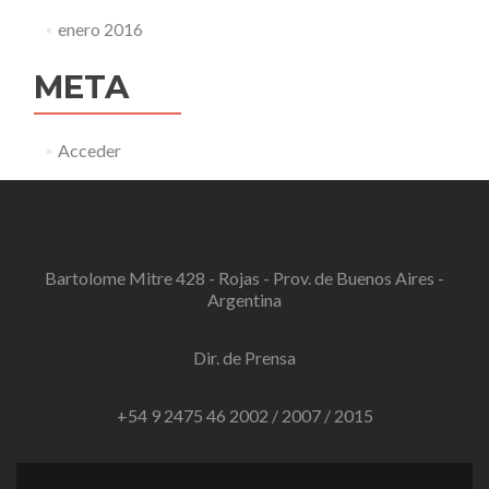
enero 2016
META
Acceder
Bartolome Mitre 428 - Rojas - Prov. de Buenos Aires -
Argentina
Dir. de Prensa
+54 9 2475 46 2002 / 2007 / 2015