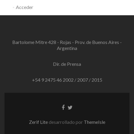
Acceder
Bartolome Mitre 428 - Rojas - Prov. de Buenos Aires -
Argentina
Dir. de Prensa
+54 9 2475 46 2002 / 2007 / 2015
Enlace
Enlace
de
de
Facebook
Twitter
Zerif Lite
desarrollado por
ThemeIsle