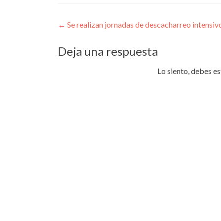
Navegación
←
Se realizan jornadas de descacharreo intensiv
de
Deja una respuesta
entradas
Lo siento, debes e