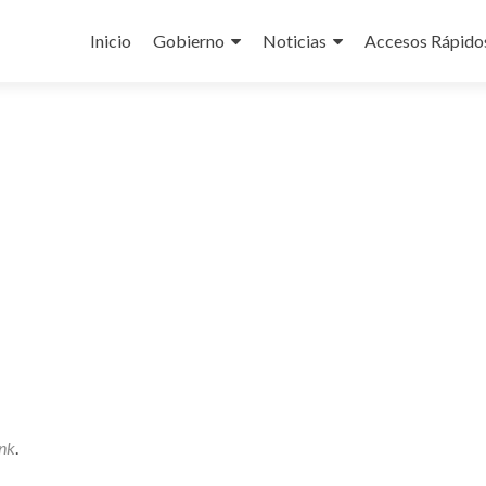
Ir
al
Inicio
Gobierno
Noticias
Accesos Rápido
contenido
nk
.