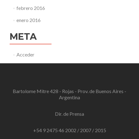
febrero 2016
enero 2016
META
Acceder
Bartolome Mitre 428 - Rojas - Prov. de Buenos Aires -
Argentina
Dir. de Prensa
+54 9 2475 46 2002 / 2007 / 2015