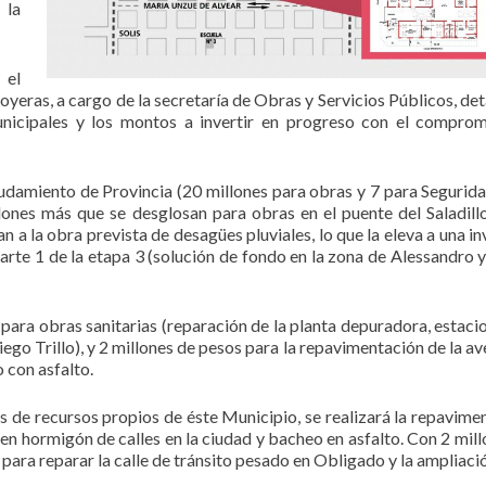
 la
 el
yeras, a cargo de la secretaría de Obras y Servicios Públicos, deta
unicipales y los montos a invertir en progreso con el compro
udamiento de Provincia (20 millones para obras y 7 para Segurida
lones más que se desglosan para obras en el puente del Saladill
an a la obra prevista de desagües pluviales, lo que la eleva a una i
parte 1 de la etapa 3 (solución de fondo en la zona de Alessandro 
l para obras sanitarias (reparación de la planta depuradora, estaci
ego Trillo), y 2 millones de pesos para la repavimentación de la av
 con asfalto.
s de recursos propios de éste Municipio, se realizará la repavime
 en hormigón de calles en la ciudad y bacheo en asfalto. Con 2 mill
para reparar la calle de tránsito pesado en Obligado y la ampliació