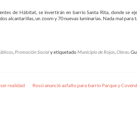
entes de Hábitat, se invertirán en barrio Santa Rita, donde se ej
os alcantarillas, un zoom y 70 nuevas luminarias. Nada mal para t
úblicos
,
Promoción Social
y etiquetado
Municipio de Rojas
,
Obras
. Gu
ser realidad
Rossi anunció asfalto para barrio Parque y Covend