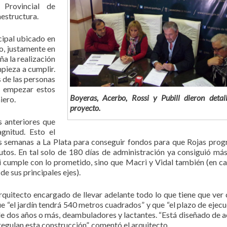
 Provincial de
aestructura.
cipal ubicado en
to, justamente en
a la realización
pieza a cumplir.
s de las personas
e empezar estos
Boyeras, Acerbo, Rossi y Pubill dieron detall
iero.
proyecto.
 anteriores que
gnitud. Esto el
as semanas a La Plata para conseguir fondos para que Rojas progr
rutos. En tal solo de 180 días de administración ya consiguió má
i cumple con lo prometido, sino que Macri y Vidal también (en 
de sus principales ejes).
 arquitecto encargado de llevar adelante todo lo que tiene que ver 
que “el jardín tendrá 540 metros cuadrados” y que “el plazo de ejecu
 de dos años o más, deambuladores y lactantes. “Está diseñado de 
egulan esta construcción”, comentó el arquitecto.