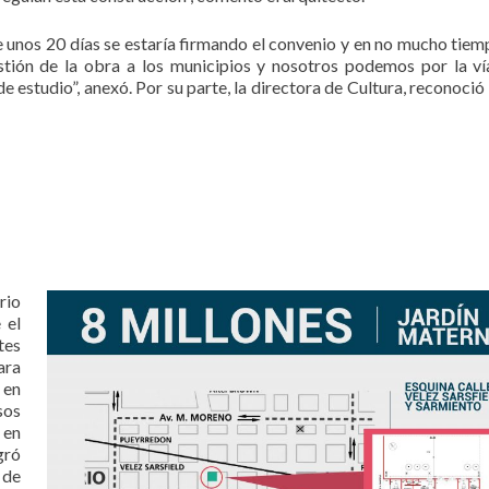
de unos 20 días se estaría firmando el convenio y en no mucho tie
gestión de la obra a los municipios y nosotros podemos por la ví
e estudio”, anexó. Por su parte, la directora de Cultura, reconoció 
rio
 el
tes
ara
 en
sos
 en
gró
 de