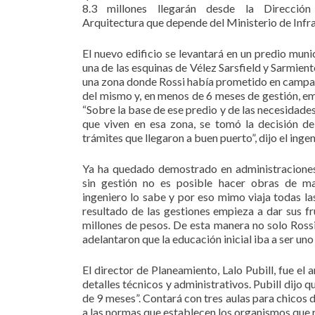
8.3 millones llegarán desde la Dirección
Arquitectura que depende del Ministerio de Infr
El nuevo edificio se levantará en un predio muni
una de las esquinas de Vélez Sarsfield y Sarmien
una zona donde Rossi había prometido en campañ
del mismo y, en menos de 6 meses de gestión, em
“Sobre la base de ese predio y de las necesidade
que viven en esa zona, se tomó la decisión d
trámites que llegaron a buen puerto”, dijo el ingen
Ya ha quedado demostrado en administraciones
sin gestión no es posible hacer obras de ma
ingeniero lo sabe y por eso mimo viaja todas l
resultado de las gestiones empieza a dar sus f
millones de pesos. De esta manera no solo Ross
adelantaron que la educación inicial iba a ser uno 
El director de Planeamiento, Lalo Pubill, fue el
detalles técnicos y administrativos. Pubill dijo 
de 9 meses”. Contará con tres aulas para chicos
a las normas que establecen los organismos que r