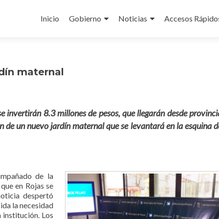
Ir
al
Inicio
Gobierno
Noticias
Accesos Rápido
contenido
dín maternal
e invertirán 8.3 millones de pesos, que llegarán desde provinci
ión de un nuevo jardín maternal que se levantará en la esquina d
compañado de la
 que en Rojas se
noticia despertó
cida la necesidad
 institución. Los