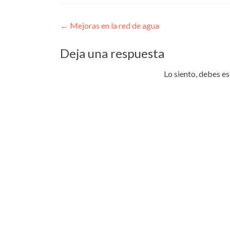
Navegación
←
Mejoras en la red de agua
de
Deja una respuesta
entradas
Lo siento, debes e