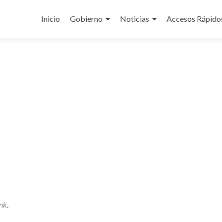
Ir
al
Inicio
Gobierno
Noticias
Accesos Rápido
contenido
nk
.