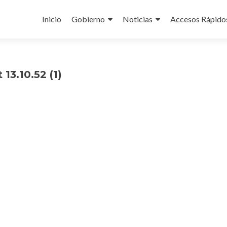
Ir
al
Inicio
Gobierno
Noticias
Accesos Rápido
contenido
13.10.52 (1)