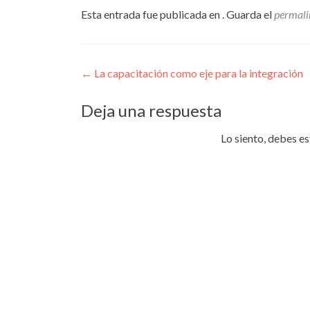
Esta entrada fue publicada en . Guarda el
permali
Navegación
←
La capacitación como eje para la integración
de
Deja una respuesta
entradas
Lo siento, debes e