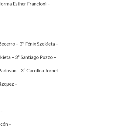
Norma Esther Francioni –
 Becerro – 3º Fénix Szekieta –
kieta – 3º Santiago Puzzo –
Padovan – 3º Carolina Jornet –
lázquez –
 –
rcón –