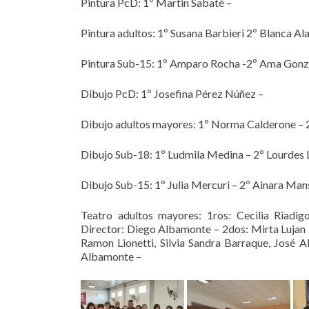
Pintura PcD: 1º Martin Sabaté –
Pintura adultos: 1º Susana Barbieri 2º Blanca Al
Pintura Sub-15: 1º Amparo Rocha -2º Ama Gonzá
Dibujo PcD: 1º Josefina Pérez Núñez –
Dibujo adultos mayores: 1º Norma Calderone – 2
Dibujo Sub-18: 1º Ludmila Medina – 2º Lourdes L
Dibujo Sub-15: 1º Julia Mercuri – 2º Ainara Mans
Teatro adultos mayores: 1ros: Cecilia Riad
Director: Diego Albamonte – 2dos: Mirta Lujan 
Ramon Lionetti, Silvia Sandra Barraque, José A
Albamonte –