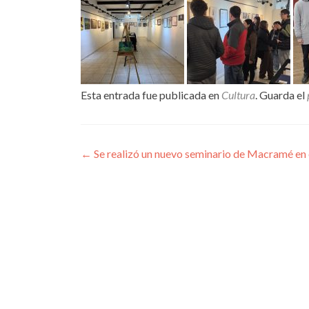
Esta entrada fue publicada en
Cultura
. Guarda el
Navegación
←
Se realizó un nuevo seminario de Macramé en e
de
entradas