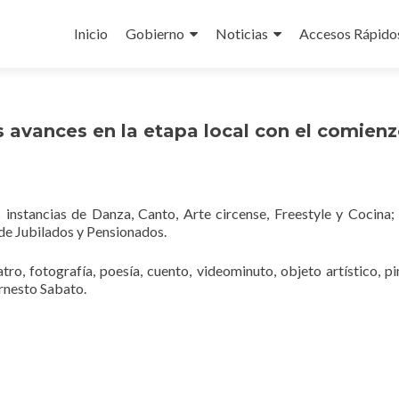
Ir
al
Inicio
Gobierno
Noticias
Accesos Rápido
contenido
avances en la etapa local con el comienz
s instancias de Danza, Canto, Arte circense, Freestyle y Cocina;
 de Jubilados y Pensionados.
eatro, fotografía, poesía, cuento, videominuto, objeto artístico, pi
Ernesto Sabato.