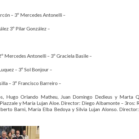
arcón – 3º Mercedes Antonelli –
lez 3º Pilar González –
º Mercedes Antonelli – 3º Graciela Basile –
uquez – 3º Sol Bonjour –
illa – 3º Francisco Barreiro –
igos, Hugo Orlando Matheu, Juan Domingo Dedieus y Marta Qu
Piazzale y María Lujan Aloe. Director: Diego Albamonte – 3ros: 
lberto Barni, María Elba Bedoya y Silvia Lujan Alonso. Director