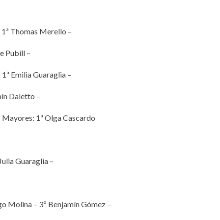
: 1ª Thomas Merello –
 Pubill –
 1ª Emilia Guaraglia –
ín Daletto –
s Mayores: 1ª Olga Cascardo
Julia Guaraglia –
iago Molina – 3º Benjamín Gómez –