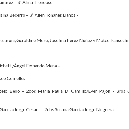
 Ramírez – 3ª Alma Troncoso –
uisina Becerro – 3ª Ailen Toñanes Llanos –
Cesaroni, Geraldine More, Josefina Pérez Núñez y Mateo Pansechi
chetti/Ángel Fernando Mena –
sco Comelles –
celo Bello – 2dos María Paula Di Camillo/Ever Pajón – 3ros 
 García/Jorge Cesar –- 2dos Susana García/Jorge Noguera –