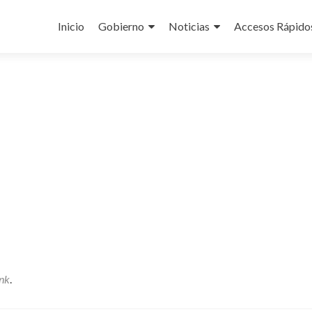
Ir
al
Inicio
Gobierno
Noticias
Accesos Rápido
contenido
nk
.