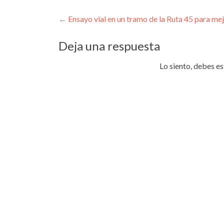
Navegación
←
Ensayo vial en un tramo de la Ruta 45 para mej
de
Deja una respuesta
entradas
Lo siento, debes e