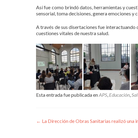
Así fue como brindó datos, herramientas y cues
sensorial, toma decisiones, genera emociones y 
A través de sus disertaciones fue interactuando
cuestiones vitales de nuestra salud.
Esta entrada fue publicada en
APS
,
Educación
,
Sa
Navegación
←
La Dirección de Obras Sanitarias realizó una 
de