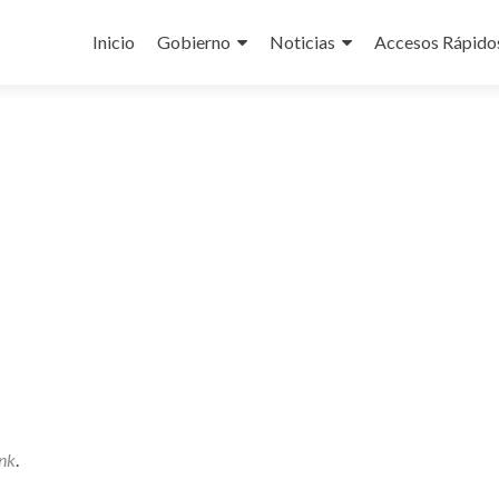
Ir
al
Inicio
Gobierno
Noticias
Accesos Rápido
contenido
nk
.