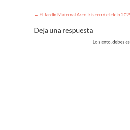
Navegación
←
El Jardín Maternal Arco Iris cerró el ciclo 202
de
Deja una respuesta
entradas
Lo siento, debes e