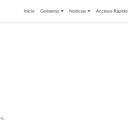
Ir
al
Inicio
Gobierno
Noticias
Accesos Rápido
contenido
nk
.