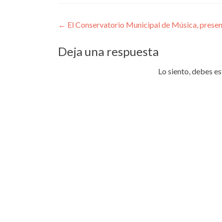
Navegación
←
El Conservatorio Municipal de Música, presen
de
Deja una respuesta
entradas
Lo siento, debes e