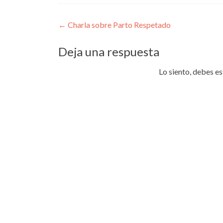
Navegación
←
Charla sobre Parto Respetado
de
Deja una respuesta
entradas
Lo siento, debes e