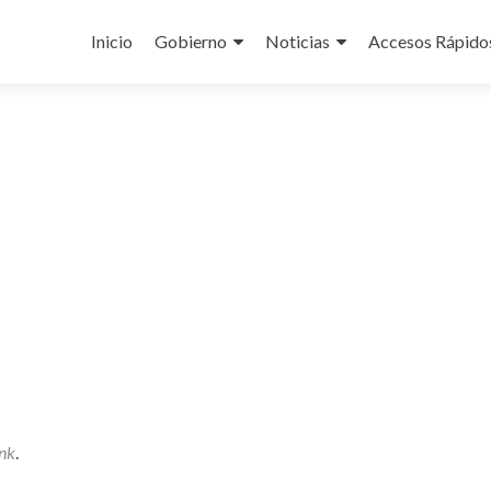
Ir
al
Inicio
Gobierno
Noticias
Accesos Rápido
contenido
nk
.