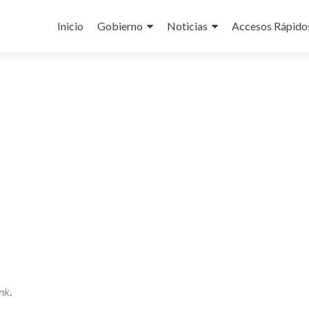
Ir
al
Inicio
Gobierno
Noticias
Accesos Rápido
contenido
nk
.