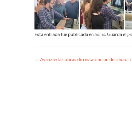
Esta entrada fue publicada en
Salud
. Guarda el
pe
Navegación
←
Avanzan las obras de restauración del sector
de
entradas