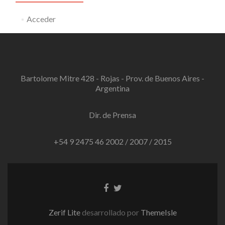
Acceder
Bartolome Mitre 428 - Rojas - Prov. de Buenos Aires -
Argentina
Dir. de Prensa
+54 9 2475 46 2002 / 2007 / 2015
Enlace
Enlace
de
de
Facebook
Twitter
Zerif Lite
desarrollado por
ThemeIsle