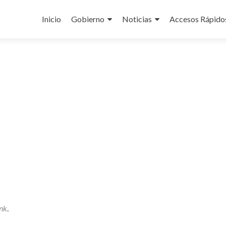
Ir
al
Inicio
Gobierno
Noticias
Accesos Rápido
contenido
nk
.