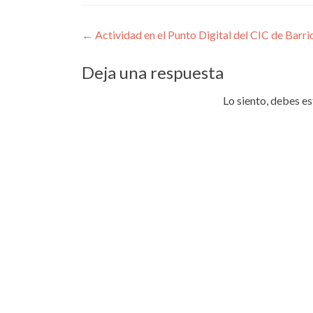
Navegación
←
Actividad en el Punto Digital del CIC de Barr
de
Deja una respuesta
entradas
Lo siento, debes e